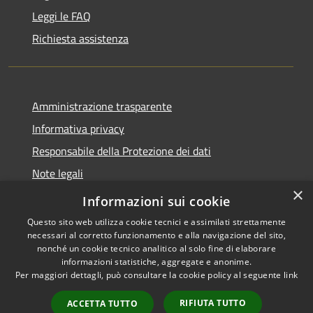
Leggi le FAQ
Richiesta assistenza
Amministrazione trasparente
Informativa privacy
Responsabile della Protezione dei dati
Note legali
×
Dichiarazione di accessibilità
Informazioni sui cookie
Questo sito web utilizza cookie tecnici e assimilati strettamente
necessari al corretto funzionamento e alla navigazione del sito,
nonché un cookie tecnico analitico al solo fine di elaborare
informazioni statistiche, aggregate e anonime.
RSS
Copyright © 2026 • Comune di
Per maggiori dettagli, può consultare la cookie policy al seguente
link
Accessibilità
San Paolo • Powered by
Privacy
Municipium
Accesso
•
RIFIUTA TUTTO
ACCETTA TUTTO