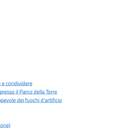
e e condividere
resso il Parco della Torre
evole dei fuochi d’artificio
ione)