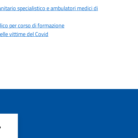
tario specialistico e ambulatori medici di
lico per corso di formazione
le vittime del Covid
?