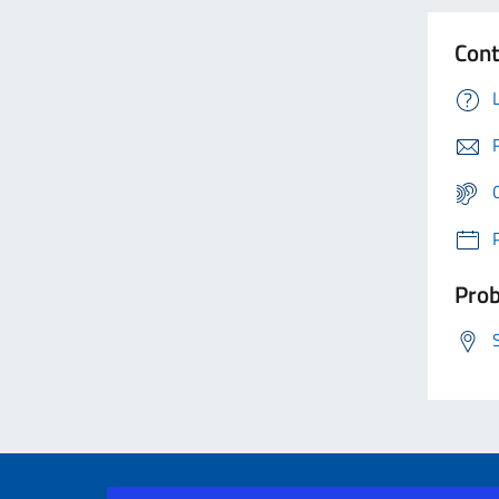
Cont
Prob