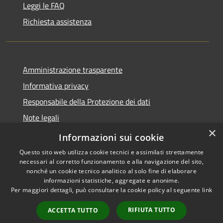
Leggi le FAQ
Richiesta assistenza
Amministrazione trasparente
Informativa privacy
Responsabile della Protezione dei dati
Note legali
×
Dichiarazione di accessibilità
Informazioni sui cookie
Questo sito web utilizza cookie tecnici e assimilati strettamente
necessari al corretto funzionamento e alla navigazione del sito,
nonché un cookie tecnico analitico al solo fine di elaborare
informazioni statistiche, aggregate e anonime.
RSS
Copyright © 2026 • Comune di
Per maggiori dettagli, può consultare la cookie policy al seguente
link
Accessibilità
San Paolo • Powered by
Privacy
Municipium
Accesso
•
RIFIUTA TUTTO
ACCETTA TUTTO
Cookie
redazione