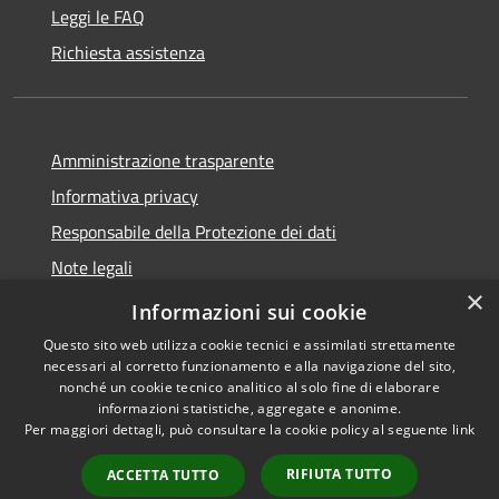
Leggi le FAQ
Richiesta assistenza
Amministrazione trasparente
Informativa privacy
Responsabile della Protezione dei dati
Note legali
×
Dichiarazione di accessibilità
Informazioni sui cookie
Questo sito web utilizza cookie tecnici e assimilati strettamente
necessari al corretto funzionamento e alla navigazione del sito,
nonché un cookie tecnico analitico al solo fine di elaborare
informazioni statistiche, aggregate e anonime.
RSS
Copyright © 2026 • Comune di
Per maggiori dettagli, può consultare la cookie policy al seguente
link
Accessibilità
San Paolo • Powered by
Privacy
Municipium
Accesso
•
RIFIUTA TUTTO
ACCETTA TUTTO
Cookie
redazione