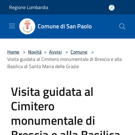
Salta al contenuto principale
Regione Lombardia
Comune di San Paolo
Home
>
Novità
>
Avvisi
>
Comune
>
Visita guidata al Cimitero monumentale di Brescia e alla
Basilica di Santa Maria delle Grazie
Visita guidata al
Cimitero
monumentale di
Brescia e alla Basilica