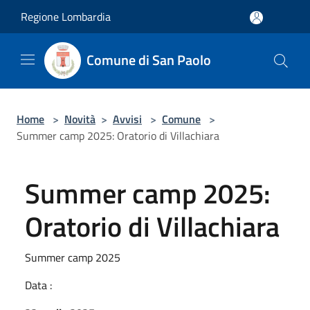
Salta al contenuto principale
Regione Lombardia
Comune di San Paolo
Home
>
Novità
>
Avvisi
>
Comune
>
Summer camp 2025: Oratorio di Villachiara
Summer camp 2025:
Oratorio di Villachiara
Summer camp 2025
Data :