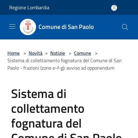
Salta al contenuto principale
Regione Lombardia
Comune di San Paolo
Home
>
Novità
>
Notizie
>
Comune
>
Sistema di collettamento fognatura del Comune di San
Paolo - frazioni (zone e-f-g): avviso ad opponendum
Sistema di
collettamento
fognatura del
Comune di San Paolo