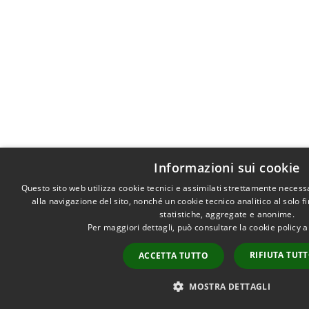
Informazioni sui cookie
Questo sito web utilizza cookie tecnici e assimilati strettamente necess
alla navigazione del sito, nonché un cookie tecnico analitico al solo f
statistiche, aggregate e anonime.
Per maggiori dettagli, può consultare la cookie policy 
RIFIUTA TUT
ACCETTA TUTTO
MOSTRA DETTAGLI