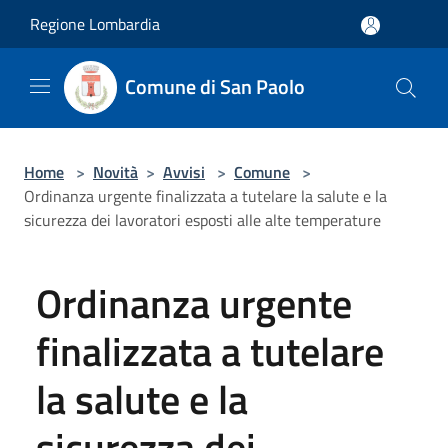
Salta al contenuto principale
Regione Lombardia
Comune di San Paolo
Home
>
Novità
>
Avvisi
>
Comune
>
Ordinanza urgente finalizzata a tutelare la salute e la
sicurezza dei lavoratori esposti alle alte temperature
Ordinanza urgente
finalizzata a tutelare
la salute e la
sicurezza dei