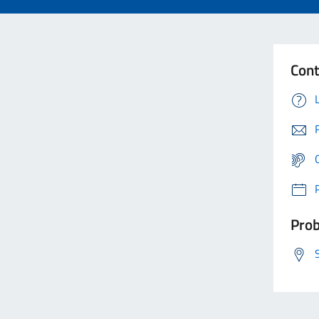
Cont
Prob