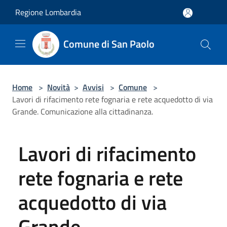
Salta al contenuto principale
Regione Lombardia
Comune di San Paolo
Home
>
Novità
>
Avvisi
>
Comune
>
Lavori di rifacimento rete fognaria e rete acquedotto di via
Grande. Comunicazione alla cittadinanza.
Lavori di rifacimento
rete fognaria e rete
acquedotto di via
Grande.