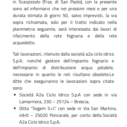
in Scarpizzolo
(Fraz.
di
San
Paolo), c
on la presente
sono ad informarvi che nei prossimi mesi e per una
durata stimata di giorni 50,
salvo imprevisti, la via
sopra richiamata, solo per il tratto indicato nella
planimetria seguente, sarà interessata dai lavori di
rifacimento della rete fognaria e della rete
acquedotto.
Tali lavorazioni, ritenute dalla società a2a ciclo idrico
S.p.A, nonché gestore dell’impianto fognario e
dell’impianto di distribuzione acqua potabile,
necessarie in quanto le reti risultano obsolete.Le
ditte
che
eseguiranno
le
lavorazioni
sopra
citate
sono:
Società
A2a
Ciclo
Idrico
S.p.A con
sede
in
via
Lamarmora,
230
–
25124
–
Brescia;
Ditta
“Sogem
S.r.l.”
con
sede
in
Via
San
Martino,
49/d
–
25020
Poncarale,
per
conto
della Società
A2a Ciclo Idrico S.p.A;