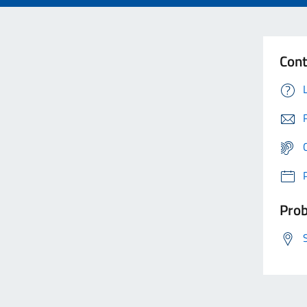
Cont
Prob