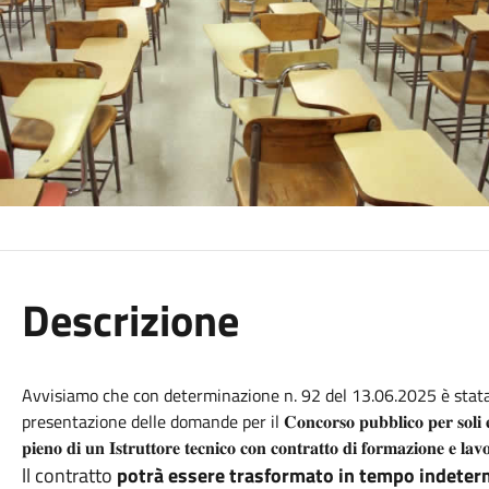
Descrizione
Avvisiamo che con determinazione n. 92 del 13.06.2025 è stata
presentazione delle domande per il 𝐂𝐨𝐧𝐜𝐨𝐫𝐬𝐨 𝐩𝐮𝐛𝐛𝐥𝐢𝐜𝐨 𝐩𝐞𝐫 𝐬𝐨𝐥𝐢 𝐞𝐬𝐚𝐦𝐢 
𝐩𝐢𝐞𝐧𝐨 𝐝𝐢 𝐮𝐧 𝐈𝐬𝐭𝐫𝐮𝐭𝐭𝐨𝐫𝐞 𝐭𝐞𝐜𝐧𝐢𝐜𝐨 𝐜𝐨𝐧 𝐜𝐨𝐧𝐭𝐫𝐚𝐭𝐭𝐨 𝐝𝐢 𝐟𝐨𝐫𝐦𝐚𝐳𝐢𝐨𝐧𝐞 𝐞 𝐥𝐚𝐯
ll contratto
potrà essere trasformato in tempo indeter