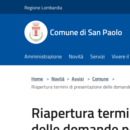
Salta al contenuto principale
Regione Lombardia
Comune di San Paolo
Amministrazione
Novità
Servizi
Vivere 
Home
>
Novità
>
Avvisi
>
Comune
>
Riapertura termini di presentazione delle domande 
Riapertura termi
delle domande pe