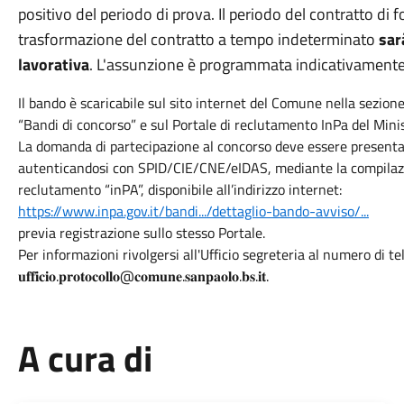
positivo del periodo di prova. Il periodo del contratto di 
trasformazione del contratto a tempo indeterminato
sarà
lavorativa
. L'assunzione è programmata indicativamente 
Il bando è scaricabile sul sito internet del Comune nella sezi
“Bandi di concorso” e sul Portale di reclutamento InPa del Mini
La domanda di partecipazione al concorso deve essere presentata 𝐞𝐬𝐜𝐥𝐮𝐬𝐢𝐯𝐚
autenticandosi con SPID/CIE/CNE/eIDAS, mediante la compilazio
reclutamento “inPA”, disponibile all’indirizzo internet:
https://www.inpa.gov.it/bandi.../dettaglio-bando-avviso/...
previa registrazione sullo stesso Portale.
Per informazioni rivolgersi all'Ufficio segreteria al numero di telefono 
𝐮𝐟𝐟𝐢𝐜𝐢𝐨.𝐩𝐫𝐨𝐭𝐨𝐜𝐨𝐥𝐥𝐨@𝐜𝐨𝐦𝐮𝐧𝐞.𝐬𝐚𝐧𝐩𝐚𝐨𝐥𝐨.𝐛𝐬.𝐢𝐭.
A cura di