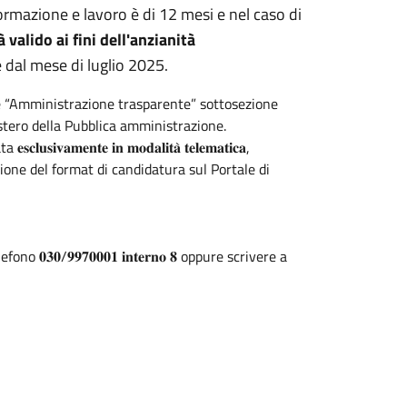
formazione e lavoro è di 12 mesi e nel caso di
 valido ai fini dell'anzianità
dal mese di luglio 2025.
one “Amministrazione trasparente” sottosezione
stero della Pubblica amministrazione.
𝐞𝐧𝐭𝐞 𝐢𝐧 𝐦𝐨𝐝𝐚𝐥𝐢𝐭𝐚̀ 𝐭𝐞𝐥𝐞𝐦𝐚𝐭𝐢𝐜𝐚,
ne del format di candidatura sul Portale di
𝟑𝟎/𝟗𝟗𝟕𝟎𝟎𝟎𝟏 𝐢𝐧𝐭𝐞𝐫𝐧𝐨 𝟖 oppure scrivere a