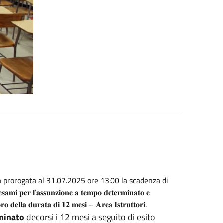
 prorogata al 31.07.2025 ore 13:00 la scadenza di
𝐞𝐫 𝐥’𝐚𝐬𝐬𝐮𝐧𝐳𝐢𝐨𝐧𝐞 𝐚 𝐭𝐞𝐦𝐩𝐨 𝐝𝐞𝐭𝐞𝐫𝐦𝐢𝐧𝐚𝐭𝐨 𝐞
𝐨𝐫𝐨 𝐝𝐞𝐥𝐥𝐚 𝐝𝐮𝐫𝐚𝐭𝐚 𝐝𝐢 𝟏𝟐 𝐦𝐞𝐬𝐢 – 𝐀𝐫𝐞𝐚 𝐈𝐬𝐭𝐫𝐮𝐭𝐭𝐨𝐫𝐢.
minato
decorsi i 12 mesi a seguito di esito