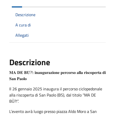
Descrizione
A cura di
Allegati
Descrizione
𝐌𝐀 𝐃𝐄 𝐁𝐔̀?!: 𝐢𝐧𝐚𝐮𝐠𝐮𝐫𝐚𝐳𝐢𝐨𝐧𝐞 𝐩𝐞𝐫𝐜𝐨𝐫𝐬𝐨 𝐚𝐥𝐥𝐚 𝐫𝐢𝐬𝐜𝐨𝐩𝐞𝐫𝐭𝐚 𝐝𝐢
𝐒𝐚𝐧 𝐏𝐚𝐨𝐥𝐨
Il 26 gennaio 2025 inaugura il percorso ciclopedonale
alla riscoperta di San Paolo (BS), dal titolo “MA DE
BÙ?!”.
L’evento avrà luogo presso piazza Aldo Moro a San