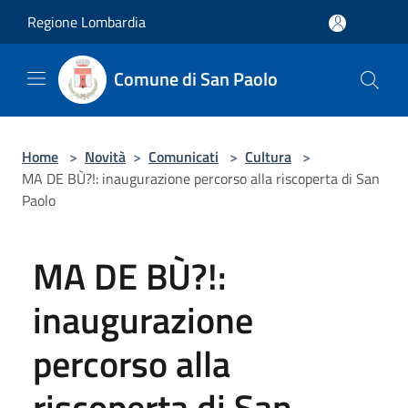
Salta al contenuto principale
Regione Lombardia
Comune di San Paolo
Home
>
Novità
>
Comunicati
>
Cultura
>
MA DE BÙ?!: inaugurazione percorso alla riscoperta di San
Paolo
MA DE BÙ?!:
inaugurazione
percorso alla
riscoperta di San