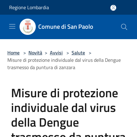
Salta al contenuto principale
Regione Lombardia
Comune di San Paolo
Home
>
Novità
>
Avvisi
>
Salute
>
Misure di protezione individuale dal virus della Dengue
trasmesso da puntura di zanzara
Misure di protezione
individuale dal virus
della Dengue
trasmesso da puntura